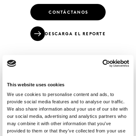
CONTÁCTANOS
DESCARGA EL REPORTE
En esta segunda entrega veremos cómo
se empiezan a cambiar los hábitos de
This website uses cookies
compra y de consumo de los mexicanos,
We use cookies to personalise content and ads, to
los cuales generan una situación muy
provide social media features and to analyse our traffic.
poco común en los negocios y en la que el
We also share information about your use of our site with
factor clave será la disrupción.
our social media, advertising and analytics partners who
may combine it with other information that you’ve
provided to them or that they’ve collected from your use
En esta segunda edición vemos como el COVID-19