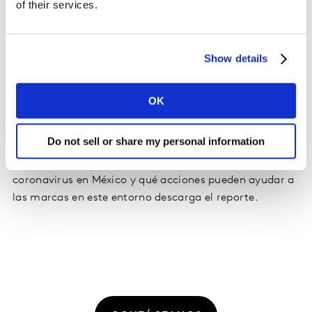
of their services.
genera cada vez más preocupación entre los
mexicanos por el riesgo que implica en términos de
inestabilidad en el empleo, la incertidumbre ante el
Show details
panorama macroeconómico y el temor a un limitado
acceso a la canasta básica. Esto se refleja en un ajuste
en el comportamiento de compra y consumo. Ante
OK
esta situación la ecuación de valor conocida se ve en
entredicho..
Do not sell or share my personal information
Para conocer más sobre los primeros impactos del
coronavirus en México y qué acciones pueden ayudar a
las marcas en este entorno descarga el reporte.