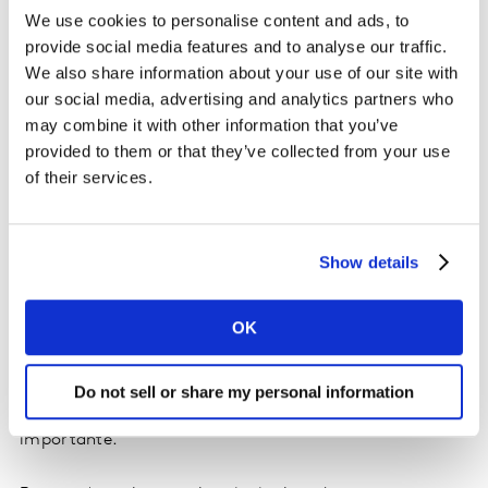
entre los 33 y 40 años que incluso aumentaron las
We use cookies to personalise content and ads, to
veces que tomaron esta bebida. Se observó una
provide social media features and to analyse our traffic.
migración en cuanto a los días de consumo en casa, ya
We also share information about your use of our site with
que mientras que en los viernes se contrae, los sábados
our social media, advertising and analytics partners who
es cuando más se disfruta de esta bebida.
may combine it with other information that you’ve
provided to them or that they’ve collected from your use
“La noche fue el momento del día donde más se
of their services.
desarrolló esta bebida dentro del hogar; también
crecieron las ocasiones en las cuales se lleva la cerveza
desde casa para tomarla fuera, como pudiera ser a
Show details
casa de un amigo o familiar,” comentó Adrián Ávalos,
Manager en Kantar México.
OK
Las ocasiones más grandes, donde están cinco o más
personas crece, siguiendo la tendencia de que al haber
Do not sell or share my personal information
más personas dentro de casa se vuelve más
importante.