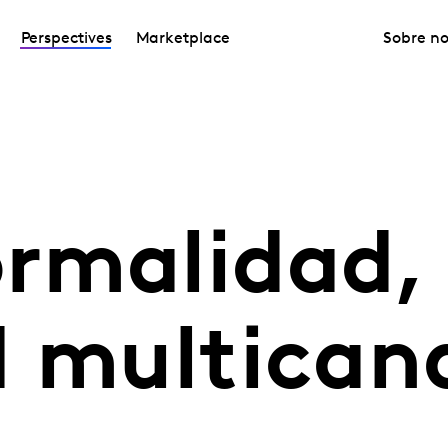
Perspectives
Marketplace
Sobre no
rmalidad,
d multican