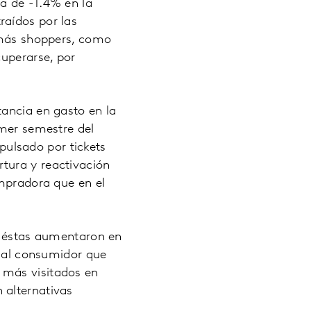
a de -1.4% en la
raídos por las
r más shoppers, como
cuperarse, por
tancia en gasto en la
imer semestre del
ulsado por tickets
tura y reactivación
ompradora que en el
s, éstas aumentaron en
r al consumidor que
 más visitados en
 alternativas