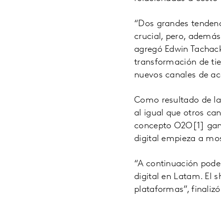
“Dos grandes tendenc
crucial, pero, además,
agregó Edwin Tachack 
transformación de ti
nuevos canales de ac
Como resultado de la
al igual que otros ca
concepto O2O[1] gan
digital empieza a mos
“A continuación pode
digital en Latam. El s
plataformas”, finaliz