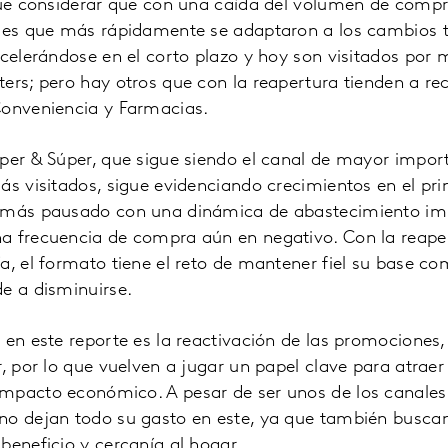
 que considerar que con una caída del volumen de compr
ales que más rápidamente se adaptaron a los cambios t
acelerándose en el corto plazo y hoy son visitados po
ers; pero hay otros que con la reapertura tienden a re
Conveniencia y Farmacias.
per & Súper, que sigue siendo el canal de mayor impor
ás visitados, sigue evidenciando crecimientos en el pr
 más pausado con una dinámica de abastecimiento imp
a frecuencia de compra aún en negativo. Con la reaper
a, el formato tiene el reto de mantener fiel su base c
e a disminuirse.
 en este reporte es la reactivación de las promocione
r, por lo que vuelven a jugar un papel clave para atrae
mpacto económico. A pesar de ser unos de los canales
no dejan todo su gasto en este, ya que también buscan
beneficio y cercanía al hogar.