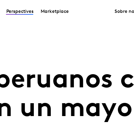
Perspectives
Marketplace
Sobre no
peruanos c
on un mayo