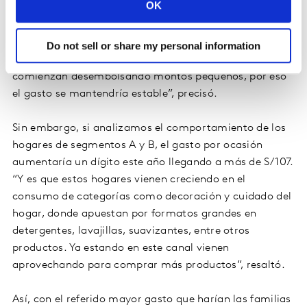
OK
ocasión de los hogares, este año en los homecenters, el
experto mencionó que la primera se mantendría en dos
veces al año, y el desembolso por compra en alrededor
Do not sell or share my personal information
de S/ 94. “Al sumarse hogares compradores, estos
comienzan desembolsando montos pequeños, por eso
el gasto se mantendría estable”, precisó.
Sin embargo, si analizamos el comportamiento de los
hogares de segmentos A y B, el gasto por ocasión
aumentaría un dígito este año llegando a más de S/ 107.
“Y es que estos hogares vienen creciendo en el
consumo de categorías como decoración y cuidado del
hogar, donde apuestan por formatos grandes en
detergentes, lavajillas, suavizantes, entre otros
productos. Ya estando en este canal vienen
aprovechando para comprar más productos”, resaltó.
Así, con el referido mayor gasto que harían las familias