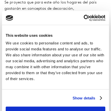
Se proyecta que para este año los hogares del país
gastarán en conceptos de decoración,
electrodomésticos y cuidado del hogar, a través de las
tiendas de mejoramiento del hogar, más de S/ 220
millones, lo que representa un dígito más que en el
2019.
This website uses cookies
We use cookies to personalise content and ads, to
La categoría decoración es la que tendría el mayor
provide social media features and to analyse our traffic.
peso con 65%, seguida de electrodomésticos con 20% y
We also share information about your use of our site with
cuidado del hogar 15%, precisó el ejecutivo.
our social media, advertising and analytics partners who
may combine it with other information that you’ve
“Decoración, que comprende menaje de mesa y cocina,
provided to them or that they’ve collected from your use
muebles, camas–colchones, entre otros, es la que más
of their services.
aporta al crecimiento de los homecenters, y es que su
demanda es transversal a todos los segmentos”,
explicó.
Show details
En cuanto a la frecuencia de compra y el gasto por