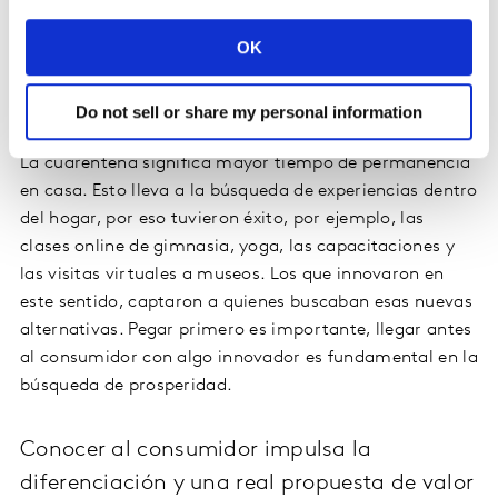
permitirles comprar y pagar sin generar contacto,
OK
ayudará a allanar el camino. Poder acompañar a las
personas, dar respuestas a las nuevas necesidades será
un diferencial a futuro” -asegura María Laura Martínez.
Do not sell or share my personal information
La cuarentena significa mayor tiempo de permanencia
en casa. Esto lleva a la búsqueda de experiencias dentro
del hogar, por eso tuvieron éxito, por ejemplo, las
clases online de gimnasia, yoga, las capacitaciones y
las visitas virtuales a museos. Los que innovaron en
este sentido, captaron a quienes buscaban esas nuevas
alternativas. Pegar primero es importante, llegar antes
al consumidor con algo innovador es fundamental en la
búsqueda de prosperidad.
Conocer al consumidor impulsa la
diferenciación y una real propuesta de valor