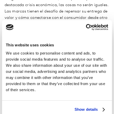
destacada crisis económica, las cosas no serán iguales.
Las marcas tienen el desafío de repensar su entrega de
valor y cómo conectarse con el consumidor desde otro
lado.
Tendencias: disrupción digital, sentido de
This website uses cookies
protección y bienestar personal
We use cookies to personalise content and ads, to
Hay tendencias que la pandemia aceleró y constituyen
provide social media features and to analyse our traffic.
oportunidades para la innovación futura: la disrupción
We also share information about your use of our site with
digital, el creciente sentido de protección y, la masiva
our social media, advertising and analytics partners who
inclinación global a mejorar el bienestar físico y
may combine it with other information that you’ve
mental.
provided to them or that they’ve collected from your use
of their services.
“El 60% de los usuarios afirma que seguirá comprando
de forma online después de la cuarentena; esto marca
un rasgo clave de la disrupción digital. Saber cómo
Show details
entregarles seguridad desde el mero hecho de