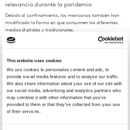
relevancia durante la pandemia
Debido al confinamiento, los mexicanos también han
modificado la forma en que consumen los diferentes
medios digitales y tradicionales.
Kantar, menciona que los consumidores invierten más
tiempo en los medios digitales, siendo los predilectos
durante el aislamiento. Los mexicanos (62%) ocupan la
This website uses cookies
segunda posición en consumir más este tipo de
We use cookies to personalise content and ads, to
contenidos online en la región, incrementando el 62%
provide social media features and to analyse our traffic.
su navegación por Internet. Mientras que el 40% de los
We also share information about your use of our site with
consumidores en nuestro país se conecta a TV
On
our social media, advertising and analytics partners who
demand
y
streaming,
más que al iniciar la pandemia.
may combine it with other information that you’ve
provided to them or that they’ve collected from your use
of their services.