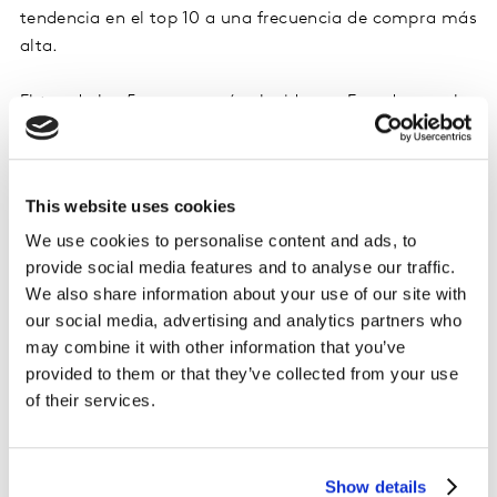
tendencia en el top 10 a una frecuencia de compra más
alta.
El top de las 5 marcas más elegidas en Ecuador son las
siguientes:
1.- Maggi
This website uses cookies
We use cookies to personalise content and ads, to
2.- Coca Cola
provide social media features and to analyse our traffic.
We also share information about your use of our site with
3.- Vita
our social media, advertising and analytics partners who
may combine it with other information that you’ve
4.- Nutri
provided to them or that they’ve collected from your use
of their services.
5.- Toni
Show details