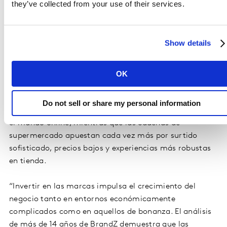
they’ve collected from your use of their services.
ranking. Retailers como Bodega Aurrera, Liverpool,
Sanborns y Oxxo repiten su aparición dentro del
ranking. En conjunto con el resto de los retailers dentro
Show details
del Top, estas marcas han apostado por el
fortalecimiento y sofisticación de su experiencia, tienda
y los servicios que ofrecen.
OK
Oxxo mantiene su aparente omnipresencia y
Do not sell or share my personal information
omniutilidad. Liverpool y Elektra prefieren centrarse en
el mundo online, mientras que las cadenas de
supermercado apuestan cada vez más por surtido
sofisticado, precios bajos y experiencias más robustas
en tienda.
“Invertir en las marcas impulsa el crecimiento del
negocio tanto en entornos económicamente
complicados como en aquellos de bonanza. El análisis
de más de 14 años de BrandZ demuestra que las