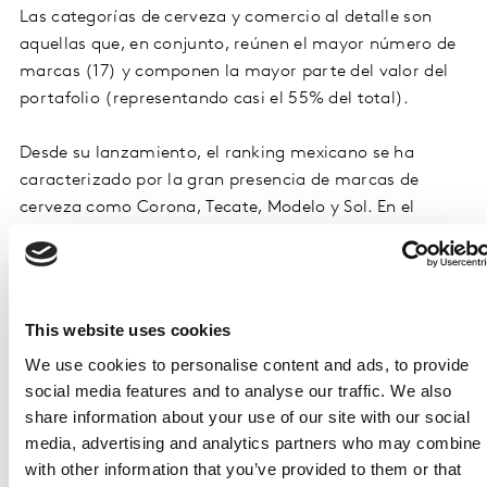
Las categorías de cerveza y comercio al detalle son
aquellas que, en conjunto, reúnen el mayor número de
marcas (17) y componen la mayor parte del valor del
portafolio (representando casi el 55% del total).
Desde su lanzamiento, el ranking mexicano se ha
caracterizado por la gran presencia de marcas de
cerveza como Corona, Tecate, Modelo y Sol. En el
sector cervecero vale la pena destacar a ABInveb, quien
tiene la mayor cantidad de marcas dentro de BrandZ
Top 30 de México, con 6 marcas de su portafolio:
Corona(1), Modelo(4), Victoria(22), León(25),
This website uses cookies
Pacífico(26) y Montejo(30), el cual equivale al 25% del
We use cookies to personalise content and ads, to provide
Top 30 con un valor en total de 12,460 millones de
social media features and to analyse our traffic. We also
dólares.
share information about your use of our site with our social
media, advertising and analytics partners who may combine i
La categoría de comercio detallista, por otra parte,
with other information that you’ve provided to them or that
cuenta con 9 marcas representantes dentro del