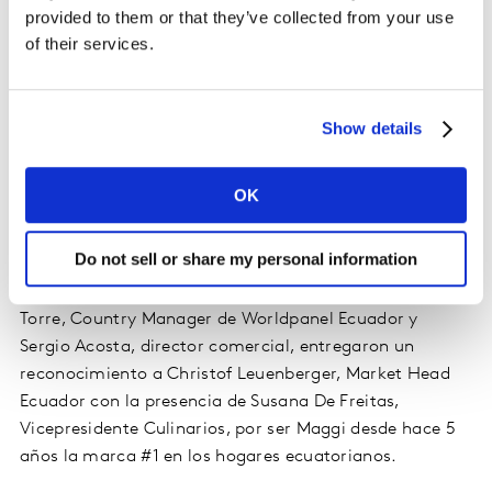
provided to them or that they’ve collected from your use
of their services.
Maggi con su variedad de productos, entre los que
destacan como los más elegidos por el shopper los
Caldos, Sazonadores, Salsas Frías, y Sopas, y su
Show details
constante innovación en su cartera productos, promete
seguir muy presente en la mente en los hogares
ecuatorianos por mucho tiempo más, por la tradición y
OK
confianza que les trasmite la marca.
Do not sell or share my personal information
Este logro demuestra claramente el gran trabajo
realizado por el equipo, razón por la cual Miguel de la
Torre, Country Manager de Worldpanel Ecuador y
Sergio Acosta, director comercial, entregaron un
reconocimiento a Christof Leuenberger, Market Head
Ecuador con la presencia de Susana De Freitas,
Vicepresidente Culinarios, por ser Maggi desde hace 5
años la marca #1 en los hogares ecuatorianos.