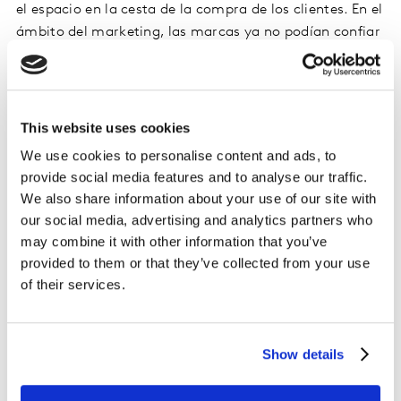
el espacio en la cesta de la compra de los clientes. En el
ámbito del marketing, las marcas ya no podían confiar
en los festivales de música y torneos deportivos, en su
lugar tuvieron que adaptarse a los rituales y ocasiones
cambiantes. Este fue el año en el que era más probable
que las bebidas estuvieran en la mesa de una cena
This website uses cookies
casera para dos personas que en una noche de fiesta en
We use cookies to personalise content and ads, to
la ciudad.
provide social media features and to analyse our traffic.
We also share information about your use of our site with
“Con los clientes teniendo un mayor acceso a una gran
our social media, advertising and analytics partners who
variedad de bebidas en las tiendas de autoservicios, las
may combine it with other information that you’ve
marcas tienen que trabajar arduamente en sus
provided to them or that they’ve collected from your use
estrategias de comunicación para destacar y
of their services.
permanecer en la mente del consumidor y así construir
una relación significativa con los consumidores en sus
hogares.” Comentó Manuela Urrutia, Directora
Show details
Comercial Brand & Creative – Kantar Insights
Argentina.