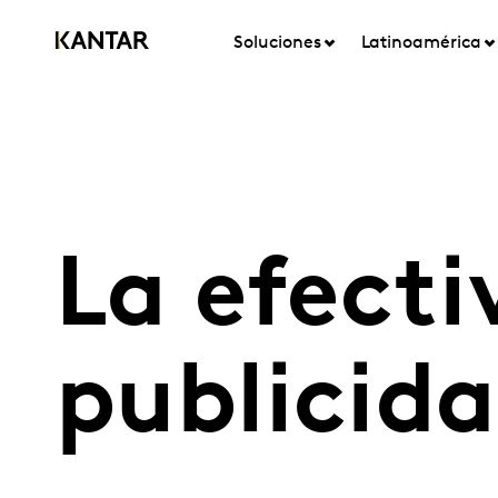
Soluciones
Latinoamérica
La efecti
publicid