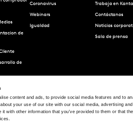
el comprador
Coronavirus
Trabaja en Kanta
Webinars
Contáctanos
Medios
Igualdad
Noticias corporat
entacion de
Sala de prensa
Cliente
arrollo de
estigacion
s
ise content and ads, to provide social media features and to anal
acion de
about your use of our site with our social media, advertising and
t with other information that you’ve provided to them or that the
ices.
© Kantar Group and Affiliate