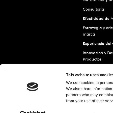
consumidor y d
Consultoria
Efectividad de 
Estrategia y ori
marca
Experiencia del 
Innovacion y Des
Productos
Servicios de Inv
This website uses cookie
Sostenibilidad
We use cookies to personal
Tests y Optimiz
We also share information 
creatividades
partners who may combine i
from your use of their serv