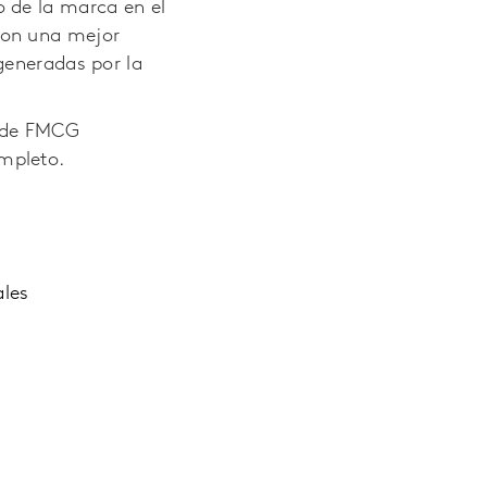
 de la marca en el
con una mejor
generadas por la
s de FMCG
mpleto.
ales