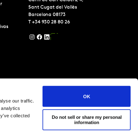
Camí de Can Calders, 4,
r
Sant Cugat del Vallès
Barcelona
08173
T
+34 930 28 80 26
ivas
OK
yse our traffic.
 analytics
y’ve collected
Do not sell or share my personal
information
s 2024
Términos y condiciones
Cookies y política de privacidad