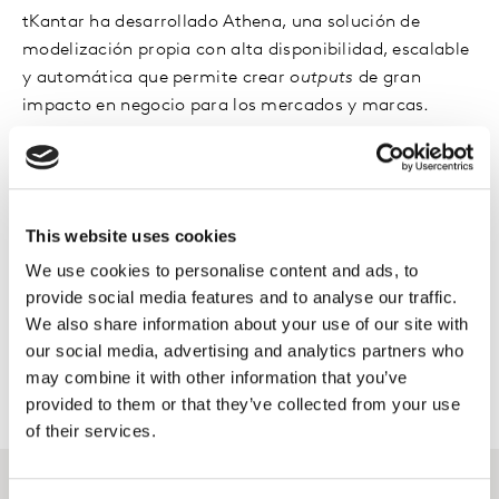
tKantar ha desarrollado Athena, una solución de
modelización propia con alta disponibilidad, escalable
y automática que permite crear
outputs
de gran
impacto en negocio para los mercados y marcas.
Asesoramiento en la planificación
Gracias al análisis del mix de medios y su contribución
This website uses cookies
en el ROI, con el desarrollo de Total Marketing ROI y
nuestra amplia experiencia en marca y comunicación,
We use cookies to personalise content and ads, to
te asesoramos en la planificación, optimización del
provide social media features and to analyse our traffic.
mix de marketing y la asignación de partidas
We also share information about your use of our site with
our social media, advertising and analytics partners who
presupuestarias para maximizar los resultados.
may combine it with other information that you’ve
provided to them or that they’ve collected from your use
of their services.