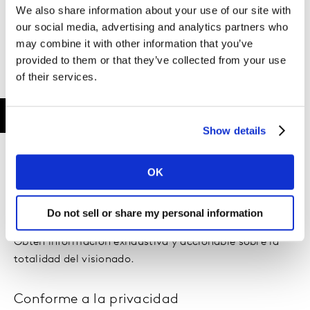
We also share information about your use of our site with
our social media, advertising and analytics partners who
may combine it with other information that you’ve
provided to them or that they’ve collected from your use
of their services.
Ver vídeo (
)
Show details
OK
Características principales
Do not sell or share my personal information
Medición basada en las personas
Obtén información exhaustiva y accionable sobre la
totalidad del visionado.
Conforme a la privacidad