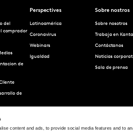
Perspectives
Sobre nostros
o del
Latinoamérica
Sobre nosotros
el comprador
Coronavirus
Trabaja en Kanta
Webinars
Contáctanos
Medios
Igualdad
Noticias corporat
entacion de
Sala de prensa
Cliente
arrollo de
estigacion
s
ise content and ads, to provide social media features and to anal