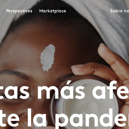
Perspectives
Marketplace
Sobre no
as más af
te la pande