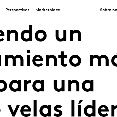
Perspectives
Marketplace
Sobre no
endo un
amiento m
para una
velas líde