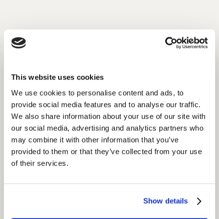
El insight
Un estudio anterior había identificado los territorios
estratégicos donde existían oportunidades de
This website uses cookies
crecimiento para Activia entre su público objetivo de
mujeres modernas y preocupadas por la salud. Se
We use cookies to personalise content and ads, to
priorizaron tres insights clave en línea con la estrategia
provide social media features and to analyse our traffic.
We also share information about your use of our site with
de la marca.
our social media, advertising and analytics partners who
may combine it with other information that you’ve
Estos insights se tradujeron en un concurso de co-
provided to them or that they’ve collected from your use
creación, que se publicó en una comunidad global de
of their services.
más de 325.000 creadores en todo el mundo. Se
generaron más de 50 nuevas ideas durante un fin de
semana, abarcando aspectos como el gusto, el sabor,
Show details
la textura, el envase, los beneficios, etc.
Las mejores ideas fueron seleccionadas, perfeccionadas