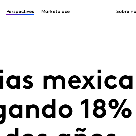
Perspectives
Marketplace
Sobre no
lias mexic
gando 18%