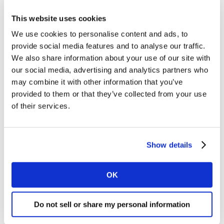
cerveza Regular y $21 pesos para Light.
This website uses cookies
Consumo de cerveza dentro de casa
We use cookies to personalise content and ads, to
provide social media features and to analyse our traffic.
Se hizo con menor frecuencia el último año, bajó el
We also share information about your use of our site with
número de individuos que la bebe en casa, esto,
our social media, advertising and analytics partners who
probablemente, debido a la mayor movilidad de las
may combine it with other information that you’ve
personas. Sin embargo, los adultos mayores a 41 años
provided to them or that they’ve collected from your use
of their services.
fueron los que siguieron consumiéndola en casa, con
un crecimiento del 52% en las ocasiones de consumo,
versus el año anterior.
Show details
El sábado se mantiene como el día en que más se
consume cerveza dentro del hogar. Resaltó que se
OK
hacen menos ocasiones grandes (donde hay 5 o más
personas), mientras que las más pequeñas, donde hay
Do not sell or share my personal information
de 1 a 3 individuos consumiendo, crecen.