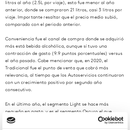
litros al año (2.5L por viaje), esto fue menor al año
anterior, donde se compraron 21 litros, casi 3 litros por
viaje. Importante resaltar que el precio medio subió,
comparado con el periodo anterior.
Conveniencia fue el canal de compra donde se adquirió
más está bebida alcohólica, aunque sí tuvo una
contracción de gasto (9.9 puntos porcentuales) versus
el año pasado. Cabe mencionar que, en 2020, el
Tradicional fue el punto de venta que cobró más
relevancia, al tiempo que los Autoservicios continuaron
con un crecimiento positivo por segundo año
consecutivo.
En el último año, el segmento Light se hace más
pequeño en gasto, y es el segmento Oscuro el que
capitaliza esa contracción. Por otro lado, de cada $100
pesos que se gastó en cerveza, $53 pesos fueron para