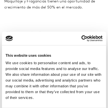
Maquillaje y Fragancias tienen una oportunidad de
crecimiento de más del 50% en el mercado.
This website uses cookies
We use cookies to personalise content and ads, to
provide social media features and to analyse our traffic.
We also share information about your use of our site with
our social media, advertising and analytics partners who
Por lo tanto, identificar las motivaciones para
may combine it with other information that you’ve
consumir un producto es fundamental. En el caso de
provided to them or that they’ve collected from your use
Fragancias la principal razón para elegir una marca es
of their services.
por la intensidad del aroma, con 65%. Calidad y precio
serían los otros dos aspectos a considerar para su