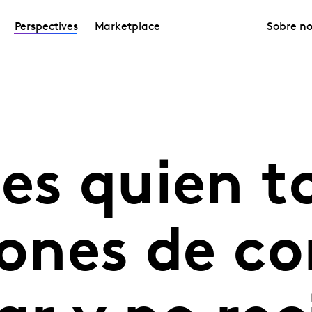
Perspectives
Marketplace
Sobre no
 es quien 
siones de c