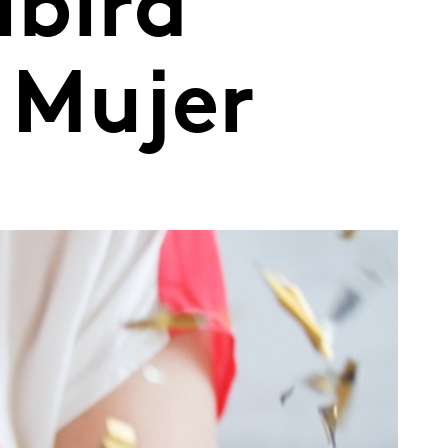
ibirá
a Mujer