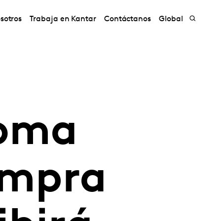
sotros
Trabaja en Kantar
Contáctanos
Global
toma
ompra