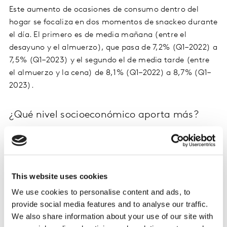
Este aumento de ocasiones de consumo dentro del
hogar se focaliza en dos momentos de snackeo durante
el día. El primero es de media mañana (entre el
desayuno y el almuerzo), que pasa de 7,2% (Q1–2022) a
7,5% (Q1–2023) y el segundo el de media tarde (entre
el almuerzo y la cena) de 8,1% (Q1–2022) a 8,7% (Q1–
2023).
¿Qué nivel socioeconómico aporta más?
Los consumidores de NSE 1 (estrato bajo)
contribuyen con el 5% de las ocasiones de
consumo semanales en Q1–2023, seguidos por los
consumidores de NSE 2 y NSE 3 (estrato bajo -
This website uses cookies
medio), con 3% cada uno
We use cookies to personalise content and ads, to
Los NSE 4 (estrato medio) con 2%, y los NSE 5 y 6
provide social media features and to analyse our traffic.
(estrato alto) tienen una contribución menor, del
We also share information about your use of our site with
1% cada uno