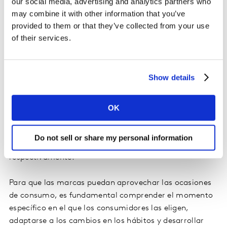
our social media, advertising and analytics partners who
may combine it with other information that you’ve
Las ocasiones de consumo crecen en el
provided to them or that they’ve collected from your use
hogar
of their services.
Los colombianos inician el día buscando productos
energéticos y lo terminan con bebidas relajantes o
Show details
comidas ligeras como fruta fresca. Se observó que los
momentos de consumo varían; 23,9% de todas las
comidas del día son desayuno, seguido de 22,7% que
OK
corresponden al almuerzo y 23,1% a la cena. En
contraste, antes del desayuno y después de la cena las
Do not sell or share my personal information
ocasiones de consumo bajan, 7,1% y 4,6%,
respectivamente.
Para que las marcas puedan aprovechar las ocasiones
de consumo, es fundamental comprender el momento
específico en el que los consumidores las eligen,
adaptarse a los cambios en los hábitos y desarrollar