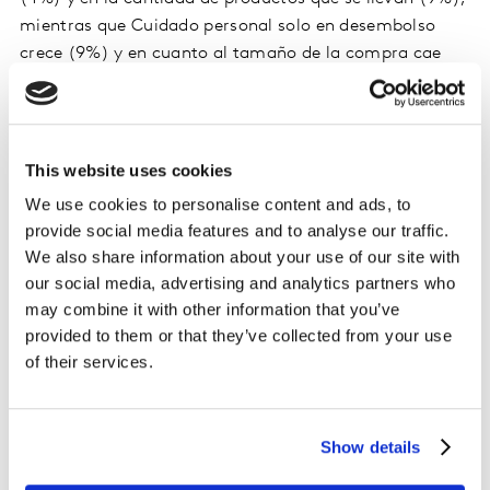
mientras que Cuidado personal solo en desembolso
crece (9%) y en cuanto al tamaño de la compra cae
(-2%). Cuidado del hogar se desarrolla en gasto 4%.
Lácteos y Sustitutos desciende en estas dos variables, -
3% y -9%, respectivamente.
This website uses cookies
Marca propia es la opción para no reducir el
We use cookies to personalise content and ads, to
consumo
provide social media features and to analyse our traffic.
We also share information about your use of our site with
El peso de las Marcas propias genera un mayor
our social media, advertising and analytics partners who
impacto en la canasta de Lácteos (13%) y Cuidado del
may combine it with other information that you’ve
hogar (15%), es decir, el shopper ecuatoriano está
provided to them or that they’ve collected from your use
desvalorizando más rápido estas canastas al igual que
of their services.
ha pasado en mercados donde este tipo de marcas
están más evolucionado. En cuanto al resto de las
cestas, la Marca propia representa un 6% en Alimentos,
Show details
3% en Bebidas y 0,2% en Cuidado personal.