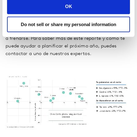
OK
A nivel de rituales, a corto plazo se observa que
ninguno decrece. La indulgencia, el cocinar y la
limpieza son las que se activan, mientras que belleza y
Do not sell or share my personal information
lavandería que venían con gran desempeño, comienza
a frenarse. Para saber más de este reporte y cómo te
puede ayudar a planificar el próximo año, puedes
contactar a uno de nuestros expertos.