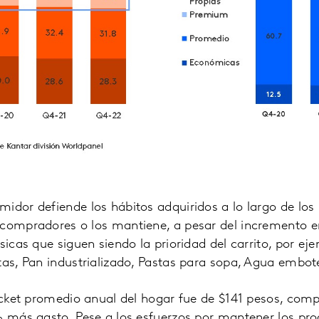
idor defiende los hábitos adquiridos a lo largo de lo
 compradores o los mantiene, a pesar del incremento en
sicas que siguen siendo la prioridad del carrito, por ej
tas, Pan industrializado, Pastas para sopa, Agua embote
ticket promedio anual del hogar fue de $141 pesos, co
% más gasto. Pese a los esfuerzos por mantener los pr