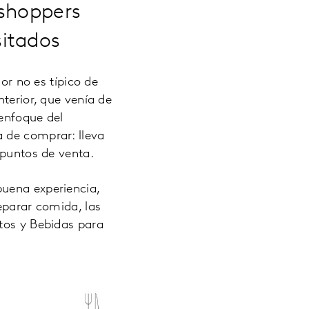
 shoppers
sitados
r no es típico de
nterior, que venía de
 enfoque del
 de comprar: lleva
 puntos de venta.
buena experiencia,
eparar comida, las
ntos y Bebidas para