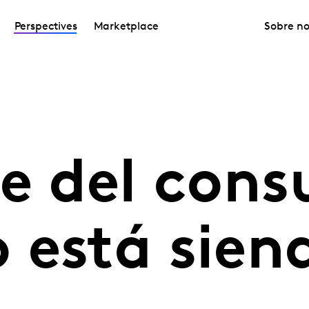
Perspectives
Marketplace
Sobre no
ue del con
 está sien