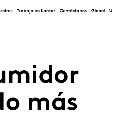
sotros
Trabaja en Kantar
Contáctanos
Global
sumidor
do más