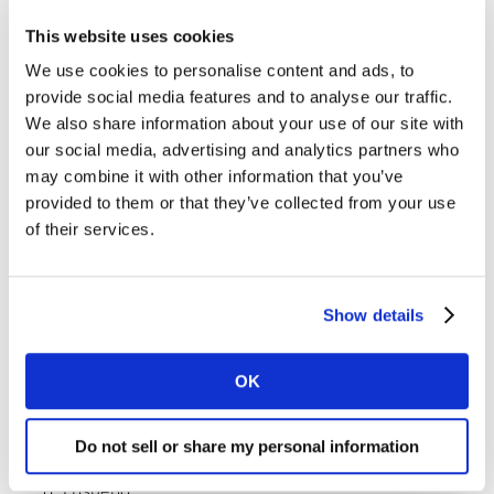
menos dañinos podría ayudar a mejorar la percepción
This website uses cookies
que tiene el consumidor.
We use cookies to personalise content and ads, to
Por ejemplo, los shoppers mexicanos eligieron el Top 10
provide social media features and to analyse our traffic.
We also share information about your use of our site with
de las marcas con una preocupación genuina por el
our social media, advertising and analytics partners who
medio ambiente:
may combine it with other information that you’ve
provided to them or that they’ve collected from your use
Coca Cola
of their services.
Bimbo
Nestlé
Show details
Lala
Pepsi
OK
Suavitel
Do not sell or share my personal information
Colgate
Ensueño