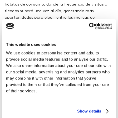
hábitos de consumo, donde la frecuencia de visitas a
tiendas superó una vez al día, generando más
oportunidades para elegir entre las marcas del
mercado.
La penetración de marcas locales, que representaron el
49% del valor del mercado, y el auge de las empresas
This website uses cookies
premium, con el 23% del gasto, reflejan una mayor
We use cookies to personalise content and ads, to
disposición a invertir en productos con una propuesta
provide social media features and to analyse our traffic.
diferenciada.
We also share information about your use of our site with
our social media, advertising and analytics partners who
may combine it with other information that you’ve
El auge de las tiendas de descuento y
provided to them or that they’ve collected from your use
el comercio electrónico
of their services.
La preferencia por las tiendas de descuento es un
fenómeno destacado en este informe, con un
Show details
crecimiento del 27% en valor. Por otro lado, el comercio