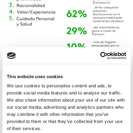
This website uses cookies
La Omnicanalidad en México se vive de manera
We use cookies to personalise content and ads, to
diferente, 72% de los hogares mexicanos compran en
provide social media features and to analyse our traffic.
siete canales más en comparación con Latinoamérica,
We also share information about your use of our site with
es decir tres veces más hogares visitando más puntos
our social media, advertising and analytics partners who
de venta.
may combine it with other information that you’ve
provided to them or that they’ve collected from your use
Lo anterior es consecuencia de la búsqueda de mejores
of their services.