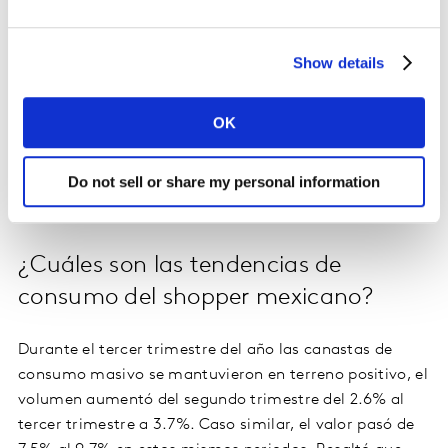
precios, surtido y proximidad. Los hogares mexicanos
están visitando una vez al día un canal de compra,
adquiriendo cinco marcas más, llegando a un número
Show details
histórico de marcas elegidas por hogar (98 en total
anual), ya que entre más canales visita el consumidor
OK
mexicano está más expuesto a probar otras marcas de
las que adquiere normalmente. Se observa que las
grandes marcas pierden 1% ocasiones de compra,
Do not sell or share my personal information
mientras que las pequeñas ganan 13%.
¿Cuáles son las tendencias de
consumo del shopper mexicano?
Durante el tercer trimestre del año las canastas de
consumo masivo se mantuvieron en terreno positivo, el
volumen aumentó del segundo trimestre del 2.6% al
tercer trimestre a 3.7%. Caso similar, el valor pasó de