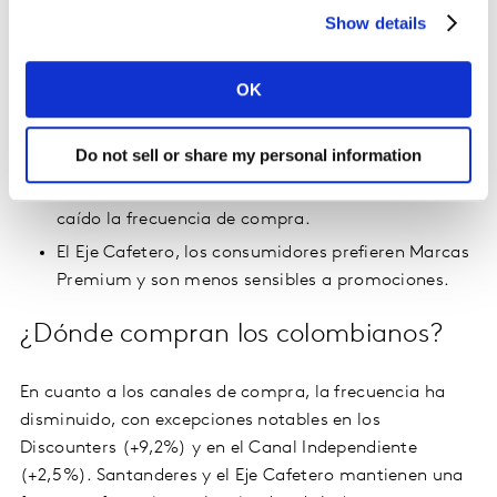
propias.
Show details
En la Costa Atlántica, el precio es el factor más
relevante en las decisiones de compra.
OK
En el Centro, se han reducido las ocasiones de
compra, pero esto se compensa con carritos más
Do not sell or share my personal information
grandes.
La región del Pacífico es la única donde no ha
caído la frecuencia de compra.
El Eje Cafetero, los consumidores prefieren Marcas
Premium y son menos sensibles a promociones.
¿Dónde compran los colombianos?
En cuanto a los canales de compra, la frecuencia ha
disminuido, con excepciones notables en los
Discounters (+9,2%) y en el Canal Independiente
(+2,5%). Santanderes y el Eje Cafetero mantienen una