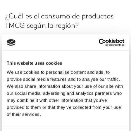
¿Cuál es el consumo de productos
FMCG según la región?
El estudio indica que la recuperación económica varía
según la región:
This website uses cookies
En Antioquia, los carritos de compra son los más
grandes del país, con un 41% de misiones de
We use cookies to personalise content and ads, to
despensa.
provide social media features and to analyse our traffic.
We also share information about your use of our site with
En Cundinamarca, los hogares realizan compras
our social media, advertising and analytics partners who
más pequeñas, pero con mayor frecuencia.
may combine it with other information that you’ve
La región Nororiente del país presenta la mayor
provided to them or that they’ve collected from your use
fuga de frecuencia, lo que ralentiza su crecimiento.
of their services.
En Santander, los consumidores prefieren marcas
mainstreams (marcas promedio) sobre marcas