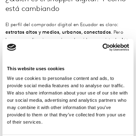
está cambiando
El perfil del comprador digital en Ecuador es claro:
estratos altos y medios, urbanos, conectados
. Pero
hay una audiencia que aún no ha sido conquistada:
los
jóvenes y los estratos bajos
, que si bien están
conectados, no han adoptado estas plataformas como
parte de su rutina de compra.
This website uses cookies
We use cookies to personalise content and ads, to
Además, el comportamiento de compra está
provide social media features and to analyse our traffic.
evolucionando. Si antes las misiones eran de despensa
We also share information about your use of our site with
con más de 10 productos, hoy se observan compras
our social media, advertising and analytics partners who
más específicas de
6 a 8 ítems,
centradas en productos
may combine it with other information that you’ve
básicos como
leche, pollo, embutidos, quesos y
provided to them or that they’ve collected from your use
detergentes.
of their services.
Las apps que lideran el cambio en