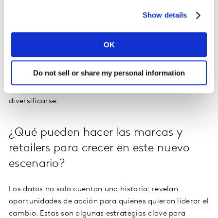
Ecuador
Show details
En este ecosistema digital, las aplicaciones más
OK
utilizadas para compras de FMCG en Ecuador son
Tipti,
Delivereo, Pedidos Ya y Rappi
. Estas plataformas han
Do not sell or share my personal information
logrado posicionarse como aliadas del shopper
moderno, pero aún tienen espacio para crecer y
diversificarse.
¿Qué pueden hacer las marcas y
retailers para crecer en este nuevo
escenario?
Los datos no solo cuentan una historia: revelan
oportunidades de acción para quienes quieran liderar el
cambio. Estas son algunas estrategias clave para