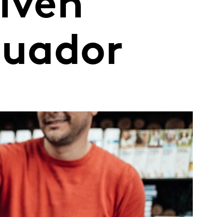
lven
cuador