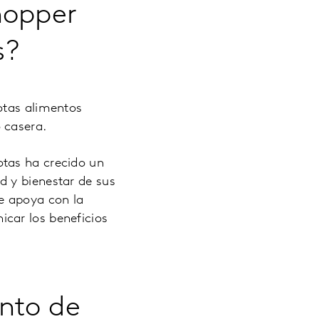
hopper
s?
otas alimentos
 casera.
otas ha crecido un
d y bienestar de sus
e apoya con la
car los beneficios
ento de