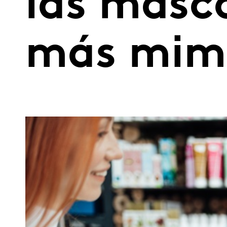
las masc
más mim