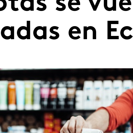
otas se vue
adas en E