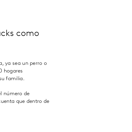
acks como
, ya sea un perro o
10 hogares
u familia.
 el número de
 cuenta que dentro de