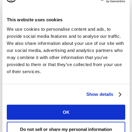
frecuencia de uso varía según la tarea. Esta
información, recolectada directamente de la rutina de
los hogares colombianos, permite entender la limpieza
This website uses cookies
como una rutina viva, diversa y llena de oportunidades.
We use cookies to personalise content and ads, to
provide social media features and to analyse our traffic.
We also share information about your use of our site with
¿Por qué este estudio es clave para tu
our social media, advertising and analytics partners who
marca?
may combine it with other information that you’ve
provided to them or that they’ve collected from your use
Las marcas que comprenden el uso real de sus
of their services.
productos pueden:
Innovar con asertividad, lanzando soluciones para
Show details
momentos subatendidos.
Afinar sus mensajes, conectando con lo que
OK
realmente ocurre en casa.
Segmentar shoppers valiosos, aquellos que gastan
Do not sell or share my personal information
más y usan más.