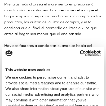
Mientras más alto sea el incremento en precio será
más la caída en volumen. Lo anterior se debe a que el
hogar empieza a espaciar mucho más la compra de los
productos, los quitan de la lista de compra, y esto
ocasiona que al final el promedio de litros o kilos que
entra al hogar sea menor que el año pasado.
Hay dos factores a considerar cuando se habla del
aumento en precios. El primero es el incremento
nominal que tienen los productos en el mercado y el
segundo es la dinámica de tamaños, es decir, el
shopper puede cambiar entre comprar tamaños más
This website uses cookies
grandes o pequeños influyendo en el precio medio que
We use cookies to personalise content and ads, to
está pagando (a mayor tamaño menor precio medio).
provide social media features and to analyse our traffic.
We also share information about your use of our site with
Actualmente las familias buscan una mejor ecuación
our social media, advertising and analytics partners who
costo–beneficio, cuando analizamos las categorías que
may combine it with other information that you’ve
crecen por encima de la inflación, se observan cambios
provided to them or that they’ve collected from your use