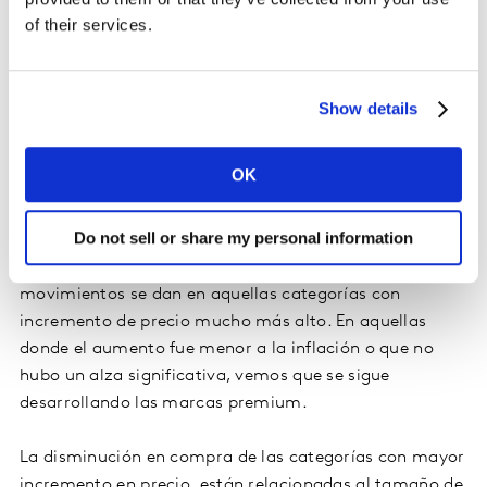
en los tamaños elegidos, tomando relevancia los
of their services.
grandes, esto como una alternativa para contrarrestar
las subidas de precio. Canales como Tiendas Club y
Mayoristas, tuvieron más desarrollo el último año,
Show details
aumentando los hogares que asisten a estos puntos de
venta.
OK
Cabe mencionar que se está dando una migración de
Do not sell or share my personal information
marcas premium a marcas promedio o de éstas a
marcas blancas, es decir la de distribuidor. Estos
movimientos se dan en aquellas categorías con
incremento de precio mucho más alto. En aquellas
donde el aumento fue menor a la inflación o que no
hubo un alza significativa, vemos que se sigue
desarrollando las marcas premium.
La disminución en compra de las categorías con mayor
incremento en precio, están relacionadas al tamaño de