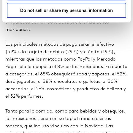
Mientras que para hacer las compras online el favorito
sigue siendo Amazon (49%), seguido de Mercado Libre
Do not sell or share my personal information
(42%), y este año Coppel, Liverpool y Walmart están
empatados con un 38% de la preferencia de los
mexicanos.
Los principales métodos de pago serán el efectivo
(39%), la tarjeta de débito (29%) y crédito (19%),
mientras que los métodos como PayPal y Mercado
Pago sólo lo ocupara el 8% de los mexicanos. En cuanto
a categorías, el 68% obsequiará ropa y zapatos, el 52%
dará juguetes, el 38% chocolates o galletas, el 36%
accesorios, el 26% cosméticos y productos de belleza y
el 32% perfumes.
Tanto para la comida, como para bebidas y obsequios,
los mexicanos tienen en su top of mind a ciertas
marcas, que incluso vinculan con la Navidad. Las