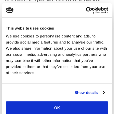
A diferencia del 2020, este año el 66% de los mexicanos
harán principalmente sus compras navideñas en
tiendas físicas, mientras el 34% lo hará de modo
This website uses cookies
online. El supermercado (61%) con un crecimiento de
We use cookies to personalise content and ads, to
10 puntos vs el año anterior es el principal lugar, donde
provide social media features and to analyse our traffic.
se harán las compras, en cambio las tiendas
We also share information about your use of our site with
departamentales (44%) y las tiendas especializadas de
our social media, advertising and analytics partners who
ropa, deportes y electrónicos (38%) pierden relevancia
may combine it with other information that you’ve
este 2021.
provided to them or that they’ve collected from your use
of their services.
El 48% de los mexicanos comprará físicamente en
Walmart, seguido de Coppel (40%), en tercer lugar, se
encuentra Liverpool (38%), en cuarta y quinta posición
Show details
se ubican Suburbia con el 37% y Bodega Aurrera con el
29% respectivamente.
OK