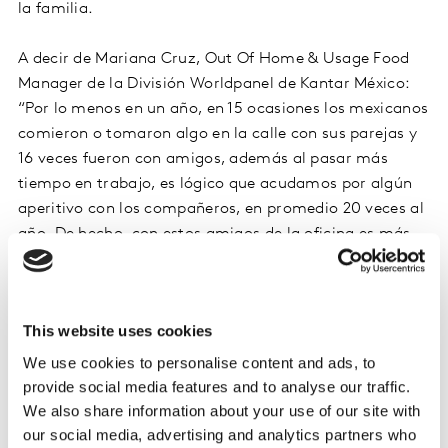
la familia.
A decir de Mariana Cruz, Out Of Home & Usage Food
Manager de la División Worldpanel de Kantar México:
“Por lo menos en un año, en 15 ocasiones los mexicanos
comieron o tomaron algo en la calle con sus parejas y
16 veces fueron con amigos, además al pasar más
tiempo en trabajo, es lógico que acudamos por algún
aperitivo con los compañeros, en promedio 20 veces al
año. De hecho, con estos amigos de la oficina es más
frecuente que comamos o compremos juntos algo para
el desayuno y la comida. Con la pareja se suele estar en
dos momentos clave para comer y/o tomar algo, ya
This website uses cookies
sea muy temprano por la mañana o en la noche para
cenar”.
We use cookies to personalise content and ads, to
provide social media features and to analyse our traffic.
No solo se pasa tiempo con los compañeros del
We also share information about your use of our site with
our social media, advertising and analytics partners who
trabajo, sino que también al final de la semana es