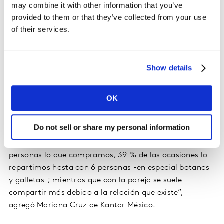
may combine it with other information that you’ve
cuando más se convive con ellos y los sábados lo
provided to them or that they’ve collected from your use
ocupan para hacer reuniones ocasionales con otros
of their services.
amigos. El fin de semana es cuando la pareja comparte
más tiempo juntos, así como para consentirse y
degustar los alimentos.
Show details
“Con los amigos se comparten alimentos y bebidas en
la escuela, en la casa de alguno de ellos, en el caso de
OK
los compañeros del trabajo, la mayoría de las veces
que se compra es para comerlo en la oficina, pero
Do not sell or share my personal information
también en el lugar donde se adquirió. También
destaca que en el trabajo solemos compartir con más
personas lo que compramos, 39 % de las ocasiones lo
repartimos hasta con 6 personas -en especial botanas
y galletas-; mientras que con la pareja se suele
compartir más debido a la relación que existe”,
agregó Mariana Cruz de Kantar México.