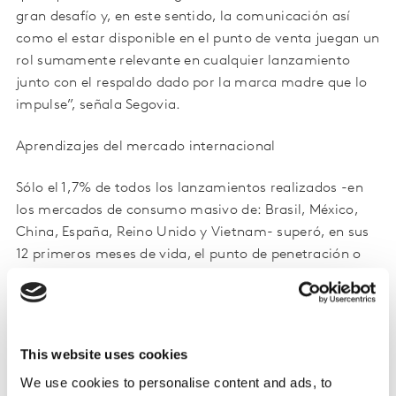
gran desafío y, en este sentido, la comunicación así
como el estar disponible en el punto de venta juegan un
rol sumamente relevante en cualquier lanzamiento
junto con el respaldo dado por la marca madre que lo
impulse”, señala Segovia.
Aprendizajes del mercado internacional
Sólo el 1,7% de todos los lanzamientos realizados -en
los mercados de consumo masivo de: Brasil, México,
China, España, Reino Unido y Vietnam- superó, en sus
12 primeros meses de vida, el punto de penetración o
500 mil hogares compradores. En términos absolutos,
el análisis se refiere a 1825 lanzamientos de los 108 mil
productos analizados. Al
respecto, Segovia explica: “Crecer a través de las
This website uses cookies
innovaciones, tanto en Argentina como en otras partes
We use cookies to personalise content and ads, to
del mundo, no es un camino fácil, pero es posible”.