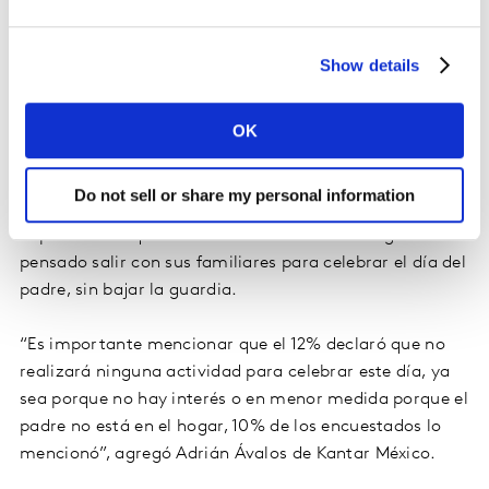
preferencia.
Show details
Debido a que la mayoría de los estados paso a
OK
semáforo verde, hay varios lugares que ya están
abiertos y cuentan con medidas sanitarias para
Do not sell or share my personal information
prevenir la propagación de COVID-19, por lo que existe
la posibilidad que 14% de los encuestados tenga
pensado salir con sus familiares para celebrar el día del
padre, sin bajar la guardia.
“Es importante mencionar que el 12% declaró que no
realizará ninguna actividad para celebrar este día, ya
sea porque no hay interés o en menor medida porque el
padre no está en el hogar, 10% de los encuestados lo
mencionó”, agregó Adrián Ávalos de Kantar México.