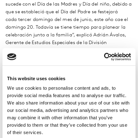
sucede con el Día de las Madres y Día del niño, debido a
que se estableció que el Día del Padre se festejará
cada tercer domingo del mes de junio, este año cae el
domingo 20. Todavía se tiene tiempo para planear la
celebración junto a la familia”, explicó Adrián Ávalos,
Gerente de Estudios Especiales de la División
Worldpanel de Kantar México.
Los regalos no son la parte central de esta celebración,
sin embargo, los papás siempre los agradecen y estos
This website uses cookies
presentes pueden ser pequeños detalles hechos por sus
We use cookies to personalise content and ads, to
propios hijos y 17% tiene esta opción en mente.
provide social media features and to analyse our traffic.
También entran en juego artículos que puedan
We also share information about your use of our site with
resultarle útiles en su vida cotidiana como relojes,
our social media, advertising and analytics partners who
herramientas o alguna prenda de vestir, siendo esta
may combine it with other information that you’ve
última, la opción preferida con 25%, mientras que 19%
provided to them or that they’ve collected from your use
estaría obsequiando alguna loción u otros detalles
of their services.
clásicos como dulces o chocolates con un 10% de