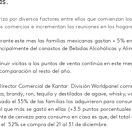
s.
za por diversos factores entre ellos que comienzan los d
os comercios e incrementan las reuniones en los hogare
rante este mes las familias mexicanas gastan + 5% e
cipalmente del canastos de Bebidas Alcohólicas y Ali
nuir visitas a los puntos de venta continúa en este mes
omparación al resto del año.
 Director Comercial de Kantar División Worldpanel com
, brandy, ron, tequila y destilados de agave, whisky, v
ado el 35% de las familias los adquirieron para consu
el que más se gastó en ellas (+3.5 puntos porcentuales 
nte de cerveza para consumo en casa es que, del total
el 52% se compra del 21 al 31 de diciembre.