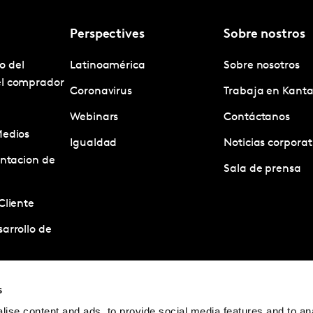
Perspectives
Sobre nostros
o del
Latinoamérica
Sobre nosotros
el comprador
Coronavirus
Trabaja en Kanta
Webinars
Contáctanos
Medios
Igualdad
Noticias corporat
entacion de
Sala de prensa
Cliente
arrollo de
estigacion
s
ise content and ads, to provide social media features and to anal