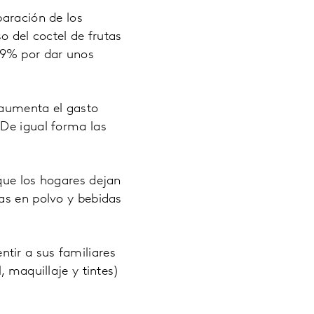
paración de los
so del coctel de frutas
19% por dar unos
 aumenta el gasto
 De igual forma las
que los hogares dejan
as en polvo y bebidas
tir a sus familiares
, maquillaje y tintes)