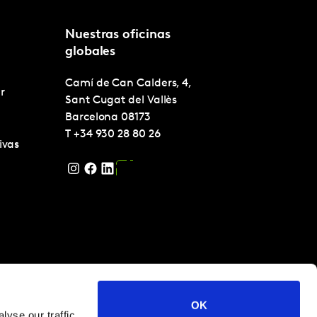
Nuestras oficinas
globales
Camí de Can Calders, 4,
r
Sant Cugat del Vallès
Barcelona
08173
T
+34 930 28 80 26
ivas
OK
yse our traffic.