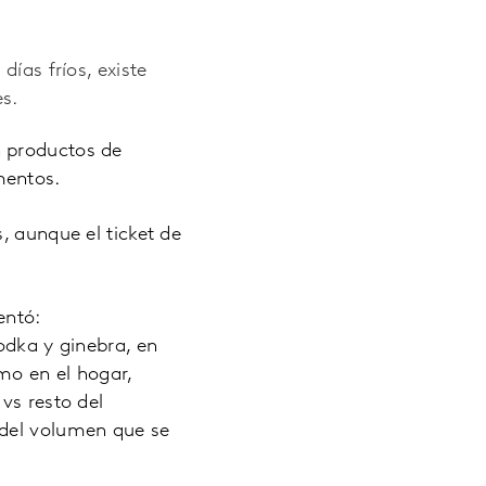
ías fríos, existe
s.
n productos de
mentos.
, aunque el ticket de
entó:
odka y ginebra, en
mo en el hogar,
vs resto del
 del volumen que se