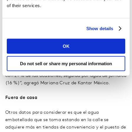
of their services.
En cuanto a los momentos de consumo en el hogar, se
bebe más agua en la comida (38 % de las ocasiones),
seguido del desayuno (26 %), y después la cena (20 %).
Show details
Cabe destacar que el 17 % de las veces que se elige
tomar agua por ser saludable.
OK
“Estando en casa, el 63 % del agua embotellada que se
consume se hace entre semana. 18 % de los individuos
Do not sell or share my personal information
toma agua de frutas, siendo agua de limón la principal
con 21 % de las ocasiones, seguida por agua de jamaica
(16 %)”, agregó Mariana Cruz de Kantar México.
Fuera de casa
Otros datos para considerar es que el agua
embotellada que se toma estando en la calle se
adquiere más en tiendas de conveniencia y el puesto de