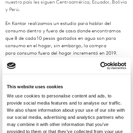
nuestro país les siguen Centroamérica, Ecuador, Bolivia
y Perú.
En Kantar realizamos un estudio para hablar del
consumo dentro y fuera de casa donde encontramos
que 8 de cada 10 pesos gastados en agua son para
consumo en el hogar, sin embargo, la compra
para consumo fuera del hogar incrementó en 2019.
Consumo en casa
Mariana Cruz, Out Of Home & Usage Food Manager de
This website uses cookies
la División Worldpanel de Kantar México explicó:
We use cookies to personalise content and ads, to
“Considerando el consumo dentro del hogar vimos que
provide social media features and to analyse our traffic.
en 8 de cada 10 ocasiones que se utiliza agua, es
We also share information about your use of our site with
embotellada. De las cuales 64 % de las veces se bebe,
our social media, advertising and analytics partners who
mientras que un 36 % es para cocinar principalmente
may combine it with other information that you’ve
para preparar arroz y sopa”.
provided to them or that they’ve collected from your use