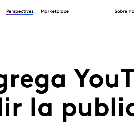
Perspectives
Marketplace
Sobre no
grega You
r la publi