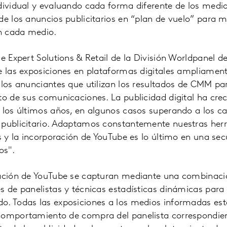
dividual y evaluando cada forma diferente de los medi
de los anuncios publicitarios en “plan de vuelo” para m
n cada medio.
de Expert Solutions & Retail de la División Worldpanel d
e las exposiciones en plataformas digitales ampliamen
 los anunciantes que utilizan los resultados de CMM pa
to de sus comunicaciones. La publicidad digital ha cre
 los últimos años, en algunos casos superando a los ca
 publicitario. Adaptamos constantemente nuestras her
as y la incorporación de YouTube es lo último en una se
os".
zación de YouTube se capturan mediante una combinac
s de panelistas y técnicas estadísticas dinámicas para 
o. Todas las exposiciones a los medios informadas est
comportamiento de compra del panelista correspondie