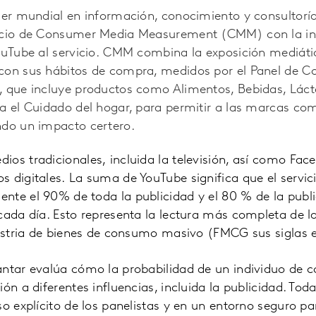
der mundial en información, conocimiento y consultoría
vicio de Consumer Media Measurement (CMM) con la in
ouTube al servicio. CMM combina la exposición mediáti
 con sus hábitos de compra, medidos por el Panel de
, que incluye productos como Alimentos, Bebidas, Lácte
ra el Cuidado del hogar, para permitir a las marcas c
ndo un impacto certero.
os tradicionales, incluida la televisión, así como Fac
 digitales. La suma de YouTube significa que el servic
te el 90% de toda la publicidad y el 80 % de la publi
cada día. Esto representa la lectura más completa de la
dustria de bienes de consumo masivo (FMCG sus siglas e
antar evalúa cómo la probabilidad de un individuo de
ón a diferentes influencias, incluida la publicidad. Tod
so explícito de los panelistas y en un entorno seguro pa