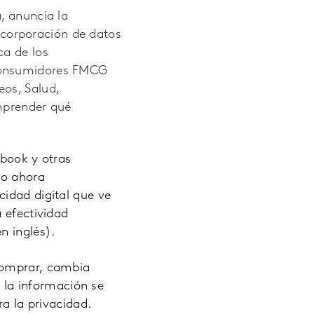
, anuncia la
corporación de datos
ca de los
 Consumidores FMCG
os, Salud,
omprender qué
ebook y otras
io ahora
cidad digital que ve
 efectividad
n inglés).
 comprar, cambia
a la información se
ra la privacidad.