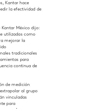
os, Kantar hace
edir la efectividad de
e Kantar México dijo:
te utilizadas como
ra mejorar la
cido
nales tradicionales
ramientas para
cuencia continua de
ión de medición
extrapolar al grupo
án vinculadas
nte para