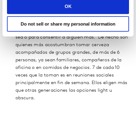
OK
de los más jóvenes, toman más veces cerveza por
la tarde o durante la comida, incluso la consideran
un complemento de la misma. Suelen tomarla
Do not sell or share my personal information
porque es su bebida favorita, porque les quita la
sed o para consentir a alguien más. De hecho son
quienes más acostumbran tomar cerveza
acompañados de grupos grandes, de más de 6
personas, ya sean familiares, compañeros de la
oficina o en comidas de negocios. 7 de cada 10
veces que la toman es en reuniones sociales
principalmente en fin de semana. Ellos eligen más
que otras generaciones las opciones light u
obscura.