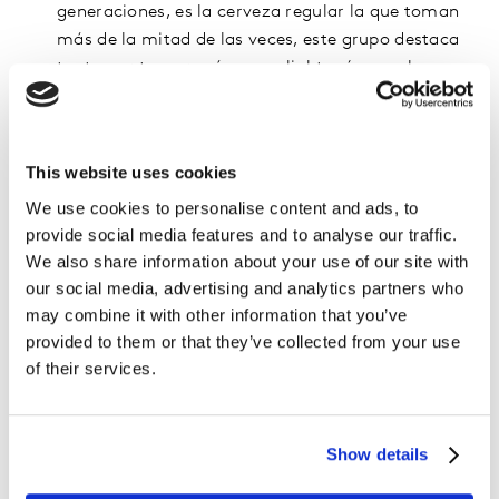
generaciones, es la cerveza regular la que toman
más de la mitad de las veces, este grupo destaca
tanto por tomar más veces light así como las
versiones compuestas (con limón, clamato o tipo
michelada). Ellos son quienes más veces las
toman en bares o discotecas así como en eventos
This website uses cookies
deportivos. Fines de semana y jueves son los días
We use cookies to personalise content and ads, to
que eligen para tomar esta refrescante bebida.
provide social media features and to analyse our traffic.
Millennials: Es por la noche cuando suelen tomar
We also share information about your use of our site with
cerveza. La principal razón, es para
our social media, advertising and analytics partners who
relajarse aunque también la consideran para
may combine it with other information that you’ve
relacionarse con otras personas o para
provided to them or that they’ve collected from your use
divertirse. Con quien comparten este momento es
of their services.
principalmente con sus parejas seguido de con
amigos. Es en casa de amistades o de su pareja
donde disfrutan de esta bebida. Ellos eligen
Show details
principalmente la regular.
Generación X o mayores de 40 años: A diferencia