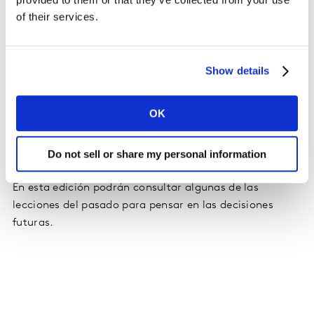
exitosas en contexto de crisis son aquellas que no solo
of their services.
se dejan llevar por la corriente, sino que “toman al toro
por los cuernos”.
Show details
Por ello algunas de las recomendaciones de esta
publicación se enfocan en la comunicación, una
OK
poderosa arma de crecimiento que hay que
aprovechar. Por lo que entender el contexto es básico
para comunicar adecuadamente.
Do not sell or share my personal information
En esta edición podrán consultar algunas de las
lecciones del pasado para pensar en las decisiones
futuras.