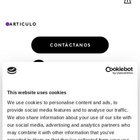
ARTICULO
CONTÁCTANOS
DESCARGA EL REPORTE
This website uses cookies
We use cookies to personalise content and ads, to
En esta entrega encontramos cinco
provide social media features and to analyse our traffic.
aprendizajes que te invitamos a conocer.
We also share information about your use of our site with
our social media, advertising and analytics partners who
Mantenerse al tanto del pulso de la nueva normalidad
may combine it with other information that you’ve
se vuelve clave en esta novena edición. Las marcas
provided to them or that they’ve collected from your use