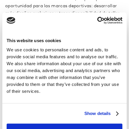
oportunidad para las marcas deportivas: desarrollar
más diseños exclusivos y tener disponibilidad de talles
en tiendas.
Al momento de ver los partidos, un 28% tiene en su
This website uses cookies
hogar el Pack Fútbol (que cuesta alrededor de $800
pesos al mes), mientras que la mayoría se informa en
We use cookies to personalise content and ads, to
provide social media features and to analyse our traffic.
canales de noticias, canales deportivos, sitios web y
We also share information about your use of our site with
redes sociales. Muchas de estas plataformas se
our social media, advertising and analytics partners who
manejan de manera informal, y por fuera de los
may combine it with other information that you’ve
canales oficiales de comunicación de los clubes.
provided to them or that they’ve collected from your use
of their services.
Sólo 1 de cada 4 hinchas dice que su competencia
favorita es la liga local. El 60% declara que la Copa
Libertadores de América es el mejor torneo, algo que se
Show details
acentúa en Buenos Aires y en los jóvenes de 18 a 34
años y las mujeres (67% en los tres segmentos) y el
resto prefiere a la Champions League.