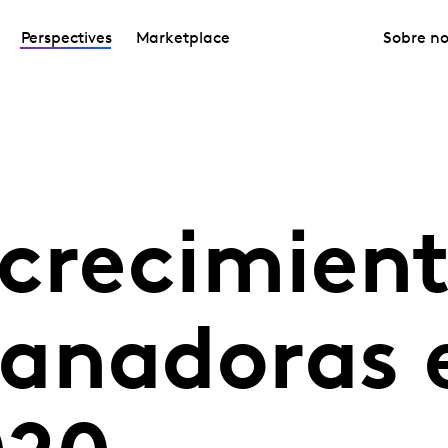
Perspectives
Marketplace
Sobre no
 crecimien
anadoras 