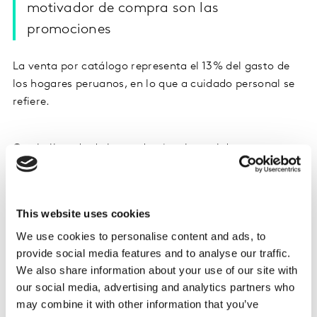
motivador de compra son las
promociones
La venta por catálogo representa el 13% del gasto de
los hogares peruanos, en lo que a cuidado personal se
refiere.
Con la llegada de la pandemia, el canal de venta por
catálogo fue uno de los más afectados, decreciendo
36% en el año 2020 con relación al año anterior. Sin
embargo, en el 2021 mostró una recuperación,
This website uses cookies
logrando crecer 14% en valor, apalancado
We use cookies to personalise content and ads, to
principalmente por categorías como colonias/
provide social media features and to analyse our traffic.
fragancias y maquillaje.
We also share information about your use of our site with
our social media, advertising and analytics partners who
En Kantar preguntamos a los hogares cuales eran sus
may combine it with other information that you’ve