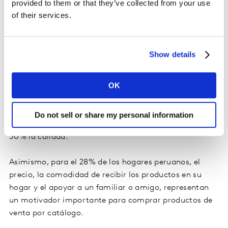
principales motivadores de compra, con relación a
provided to them or that they’ve collected from your use
productos de venta directa (catálogo),
of their services.
encontrándonos que para el 52% su principal
motivador eran las promociones, destacando los
hogares de nivel socioeconómico medios ( NSE C).
Show details
OK
Por otro lado, 4 de cada 10 hogares consideran como
principal motivador las facilidades de pago,
acentuándose en amas de casa maduras; mientras que
Do not sell or share my personal information
para el 31%, lo es la variedad de productos y para el
30% la calidad.
Asimismo, para el 28% de los hogares peruanos, el
precio, la comodidad de recibir los productos en su
hogar y el apoyar a un familiar o amigo, representan
un motivador importante para comprar productos de
venta por catálogo.