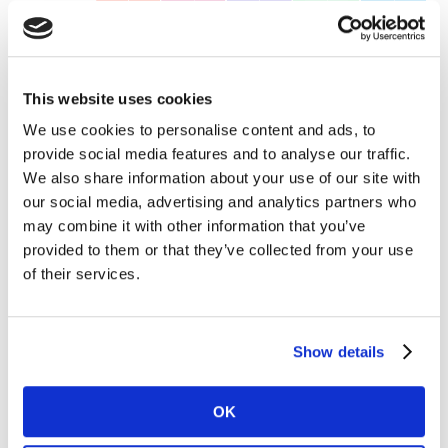
This website uses cookies
We use cookies to personalise content and ads, to
provide social media features and to analyse our traffic.
We also share information about your use of our site with
our social media, advertising and analytics partners who
Es relevante señalar que la indulgencia se llevó un lugar
may combine it with other information that you’ve
preponderante, siendo marcas de Bebidas o productos
provided to them or that they’ve collected from your use
Lácteos las que más participaron en los primeros
of their services.
lugares del ranking.
¿Cómo evolucionaron las marcas de
Show details
consumo masivo en los hogares
argentinos?
OK