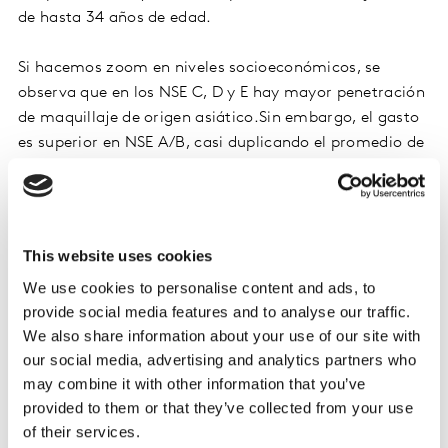
de hasta 34 años de edad.
Si hacemos zoom en niveles socioeconómicos, se
observa que en los NSE C, D y E hay mayor penetración
de maquillaje de origen asiático.Sin embargo, el gasto
es superior en NSE A/B, casi duplicando el promedio de
la categoría.
¿Cuáles son los principales canales de
This website uses cookies
compra de maquillaje asiático?
We use cookies to personalise content and ads, to
provide social media features and to analyse our traffic.
Asimismo, si observamos el comportamiento de la
We also share information about your use of our site with
compra de maquillaje de procedencia asiática dentro
our social media, advertising and analytics partners who
de los diversos canales de venta en el año móvil a abril
may combine it with other information that you’ve
del 2025, tenemos como principal canal a las
provided to them or that they’ve collected from your use
perfumerías y bazares, con 29% del volumen total de
of their services.
maquillaje asiático; seguido de mercados, con 22%; y