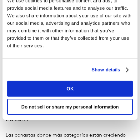
We use cookies to personalise content and ads, to
ha estabilizado, con una notable disminución en la
provide social media features and to analyse our traffic.
frecuencia de las visitas. Sin embargo, el volumen por
We also share information about your use of our site with
viaje ha aumentado, lo que sugiere una planificación
our social media, advertising and analytics partners who
más cuidadosa y compras más estratégicas por parte
may combine it with other information that you’ve
de los consumidores.
provided to them or that they’ve collected from your use
of their services.
Las tiendas del canal moderno y digital están liderando
el crecimiento de los bienes de consumo masivo,
beneficiándose de la consolidación de la
Show details
omnicanalidad. Desde 2022, las tiendas de descuento y
los mayoristas han captado un 4% más del gasto de los
OK
consumidores.
Do not sell or share my personal information
Categorías FMCG y desempeño en
Latam
Las canastas donde más categorías están creciendo