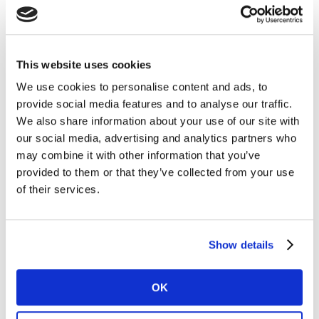
la contingencia y visitar a su mamá.
El 48% se inclina por cocinar, el 29% prefiere pedir
comida a domicilio y el 11% enviará comida a casa de
This website uses cookies
su mamá. A su vez, el 28% de los mexicanos mandará
We use cookies to personalise content and ads, to
un regalo, el 23% se hará presente con una
provide social media features and to analyse our traffic.
videollamada y el 14% felicitará a su mamá de manera
We also share information about your use of our site with
tradicional, es decir, con una llamada telefónica.
our social media, advertising and analytics partners who
may combine it with other information that you’ve
Los regalos que los mexicanos han dado en años
provided to them or that they’ve collected from your use
anteriores son principalmente ropa (70%), seguido por
of their services.
flores (61%) y productos de uso personal como
perfumes (53%) y cosméticos (44%). Este año, solo el
1% declara que no va a comprar nada.
Show details
Ante la contingencia, los productos considerados para
regalar no han cambiado, pero vemos un cambio
OK
versus años anteriores: la ropa (44%), flores (39%),