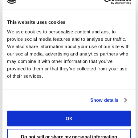
una mejora, llevándolo a otro nivel. También es
importante comprender los puntos débiles de los
compradores que recién están incursionando en el
This website uses cookies
mundo digital y trasladar su experiencia de una tienda
We use cookies to personalise content and ads, to
física a una virtual”, añadió Daniel Machado, Head
provide social media features and to analyse our traffic.
Latam del Domain de CX Insights Division.
We also share information about your use of our site with
our social media, advertising and analytics partners who
may combine it with other information that you’ve
¿Cómo están los medios en América Latina?
provided to them or that they’ve collected from your use
La nueva norma de quedarse en casa impuesta por la
of their services.
Pandemia cambio también los hábitos del consumidor
delante del consumo de medios. Las audiencias están
creciendo, los perfiles están cambiando, se está
Show details
exigiendo credibilidad, las redes se enfrentan a un
crecimiento exponencial de la audiencia y la
OK
información y el entretenimiento son más valorados
que nunc
a. La televisión, así como los medios en línea,
ofrecen nuevas oportunidades para llegar al público.
Do not sell or share my personal information